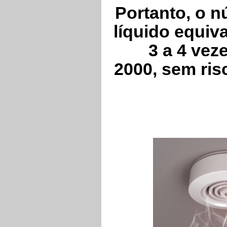
Portanto, o n
líquido equiv
3 a 4 ve
2000,
sem ris