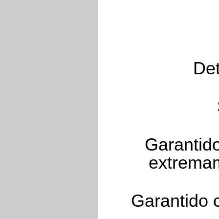
Det
Garantid
extremam
Garantido c