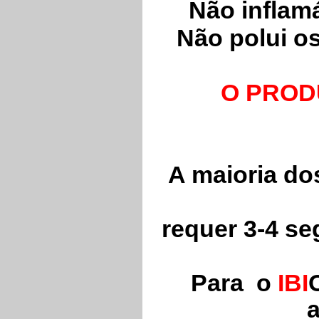
Não inflam
Não polui os
O PROD
A maioria do
requer 3-4 se
Para o
IBI