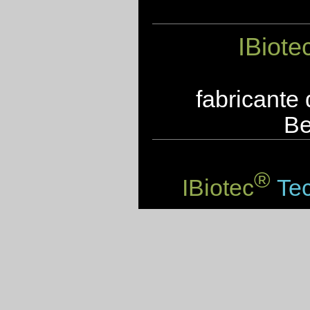
IBiote
fabricante
Be
®
IBiotec
Tec